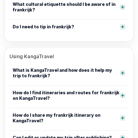
What cultural etiquette should I be aware of in
frankrijk?
Do I need to tip in frankrijk?
Using KangaTravel
What is KangaTravel and how does it help my
trip to frankrijk?
How do I find itineraries and routes for frankrijk
on KangaTravel?
How do I share my frankrijk itinerary on
KangaTravel?
Can I edit or update my trip after publishing?