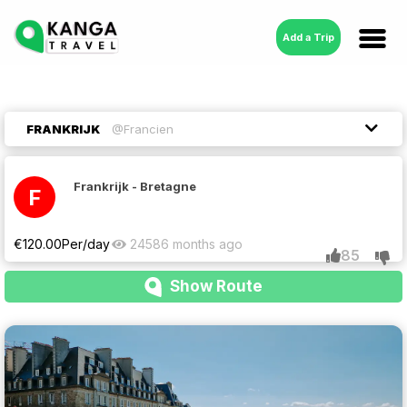
Add a Trip
FRANKRIJK
@Francien
Frankrijk - Bretagne
F
€
120.00
Per/day
2458
6 months ago
85
Show Route